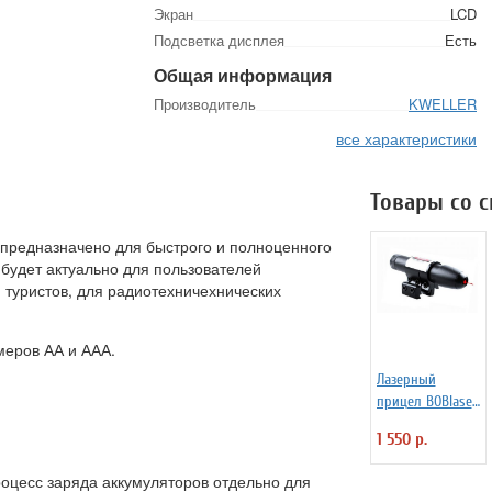
Экран
LCD
Подсветка дисплея
Есть
Общая информация
Производитель
KWELLER
все характеристики
Товары со 
 предназначено для быстрого и полноценного
 будет актуально для пользователей
 туристов, для радиотехничехнических
меров АА и ААА.
Лазерный
прицел BOBlaser
R29 красный
1 550 р.
оцесс заряда аккумуляторов отдельно для