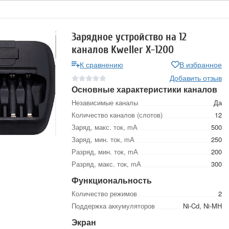
Зарядное устройство на 12
каналов Kweller X-1200
К сравнению
В избранное
Добавить отзыв
Основные характеристики каналов
Независимые каналы
Да
Количество каналов (слотов)
12
Заряд, макс. ток, mА
500
Заряд, мин. ток, mА
250
Разряд, мин. ток, mА
200
Разряд, макс. ток, mА
300
Функциональность
Количество режимов
2
Поддержка аккумуляторов
Ni-Cd, Ni-MH
Экран