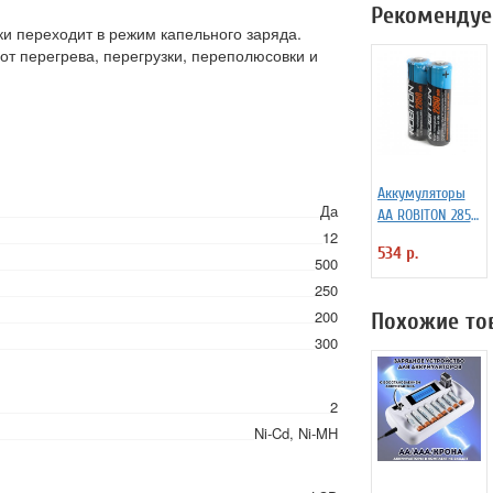
Рекомендуе
и переходит в режим капельного заряда.
от перегрева, перегрузки, переполюсовки и
Аккумуляторы
Да
АА ROBITON 2850
12
мАч MHAA, SR2
534 р.
500
250
200
Похожие то
300
2
Ni-Cd, Ni-MH