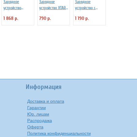
Зарядное
Зарядное
Зарядное
устройство
устройство XTAR
устройство с
ROBITON
MC2 для Li-ion
Power Bank
1 868 р.
790 р.
1 190 р.
SmartDisplay
аккумуляторов
ROBITON
1000
MobileСharger
Информация
Доставка и оплата
Гарантии
Юр. лицам
Распродажа
Оферта
Политика конфиденциальности