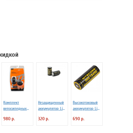
скидкой
Комплект
Незащищенный
Высокотоковый
велосипедных
аккумулятор Li-
аккумулятор Li-
фар Jazzway B-
Ion Xtar
Ion Niteсore IMR
980 р.
320 р.
690 р.
F/R-L07
IMR18350 850
NL18490A
mAh 4,2В 4.25A
1100mAh 11А