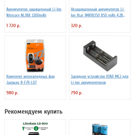
Аккумулятор защищенный Li-Ion
Незащищенный аккумулятор Li-
Niteсore NL188 3200mAh
Ion Xtar IMR18350 850 mAh 4,2В
4.25A
1 720 р.
320 р.
Комплект велосипедных фар
Зарядное устройство XTAR MC2 для
Jazzway B-F/R-L07
Li-ion аккумуляторов
980 р.
790 р.
Рекомендуем купить