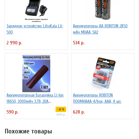
Зарядное устройство LiitoKala Lii-
Аккумуляторы АА ROBITON 2850
500
мАч MHAA, SR2
2 990 р.
534 р.
Аккумуляторная батарейка Li-Ion
Аккумуляторы ROBITON
18650, 3000мАч 3.7В, 20A,
1100MHAAA-4/box, ААА, 4 шт.
высокомощный, незащищенный
-33 %
590 р.
628 р.
890 р.
Похожие товары