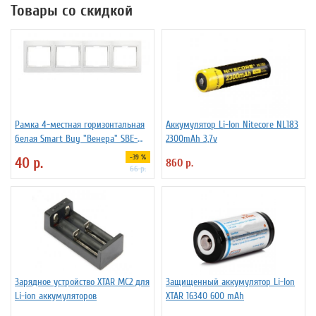
Товары со скидкой
Рамка 4-местная горизонтальная
Аккумулятор Li-Ion Niteсore NL183
белая Smart Buy "Венера" SBE-
2300mAh 3,7v
01w-00-FR-4
-39 %
40 р.
860 р.
66 р.
Зарядное устройство XTAR MC2 для
Защищенный аккумулятор Li-Ion
Li-ion аккумуляторов
XTAR 16340 600 mAh