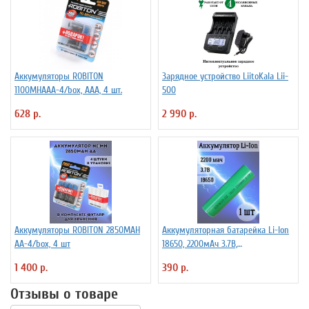
Аккумуляторы ROBITON
Зарядное устройство LiitoKala Lii-
1100MHAAA-4/box, ААА, 4 шт.
500
628 р.
2 990 р.
Аккумуляторы ROBITON 2850MAH
Аккумуляторная батарейка Li-Ion
AA-4/box, 4 шт
18650, 2200мАч 3.7В,
незащищенный
1 400 р.
390 р.
Отзывы о товаре