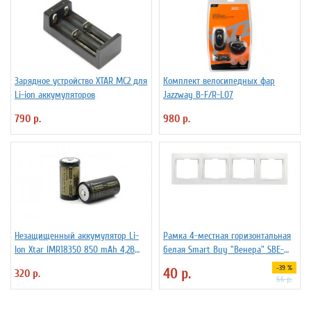
Зарядное устройство XTAR MC2 для
Комплект велосипедных фар
Li-ion аккумуляторов
Jazzway B-F/R-L07
790 р.
980 р.
Незащищенный аккумулятор Li-
Рамка 4-местная горизонтальная
Ion Xtar IMR18350 850 mAh 4,2В
белая Smart Buy "Венера" SBE-
4.25A
01w-00-FR-4
-39 %
40 р.
320 р.
66 р.