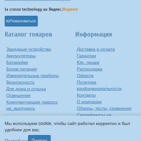
la crosse technology на
Яндекс.
Маркете
Пожаловаться
Каталог товаров
Информация
Зарядные устройства
Доставка и оплата
Аккумуляторы
Гарантии
Батарейки
Юр. лицам
Блоки питания
Распродажа
Измерительные приборы
Оферта
Безопасность
Политика
конфиденциальности
Для дома и отдыха
Контакты
Освещение
О компании
Комплектующие лакросс
не_выгружать
Обзоры, тесты, сравнения
Сертификаты на
продукцию
Мы используем cookie, чтобы сайт работал корректно и был
Инструкции на русском
удобнее для вас.
языке
Подробнее
Понятно