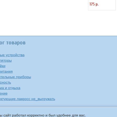
Старт ECO LED
175 р.
GLS E27, 15W40
ог товаров
ые устройства
ляторы
йки
питания
тельные приборы
сность
ма и отдыха
ение
ктующие лакросс не_выгружать
ы сайт работал корректно и был удобнее для вас.