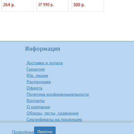
Defender JACK02-
для бассейна
авто с ароматом,
264 р.
27 990 р.
300 р.
05 аудио JACK
ANYSMART PZO-
освежитель в
(M) - JACK (F),
18 (KD531424)
машину
1.5м, черный
PowerNest, 10 шт
Информация
Доставка и оплата
Гарантии
Юр. лицам
Распродажа
Оферта
Политика конфиденциальности
Контакты
О компании
Обзоры, тесты, сравнения
Сертификаты на продукцию
Инструкции на русском языке
Подробнее
Понятно