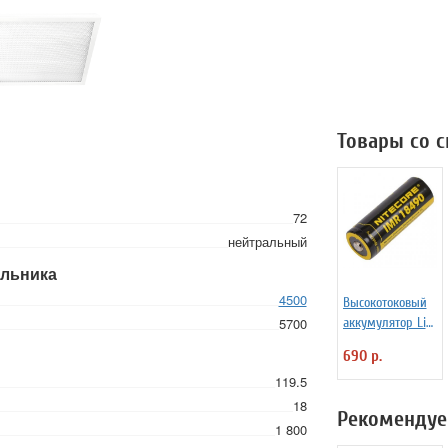
Товары со 
72
нейтральный
ильника
4500
Высокотоковый
5700
аккумулятор Li-
Ion Niteсore IMR
690 р.
NL18490A
119.5
1100mAh 11А
18
Рекомендуе
1 800