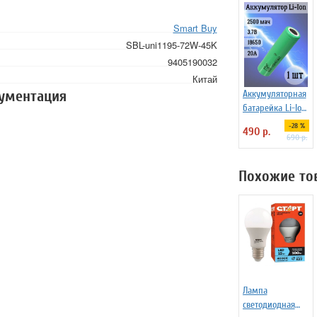
Smart Buy
SBL-uni1195-72W-45K
9405190032
Китай
кументация
Аккумуляторная
батарейка Li-Ion
18650, 2500мАч
-28 %
490 р.
3.7В, 20A
690 р.
незащищенный
Похожие то
Лампа
светодиодная