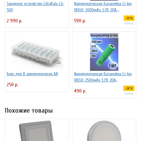
Зарядное устройство LiitoKala Lii-
Аккумуляторная батарейка Li-Ion
500
18650, 3000мАч 3.7В, 20A,
высокомощный, незащищенный
-33 %
2 990 р.
590 р.
890 р.
Бокс для 8 аккумуляторов АА
Аккумуляторная батарейка Li-Ion
18650, 2500мАч 3.7В, 20A
250 р.
незащищенный
-28 %
490 р.
690 р.
Похожие товары