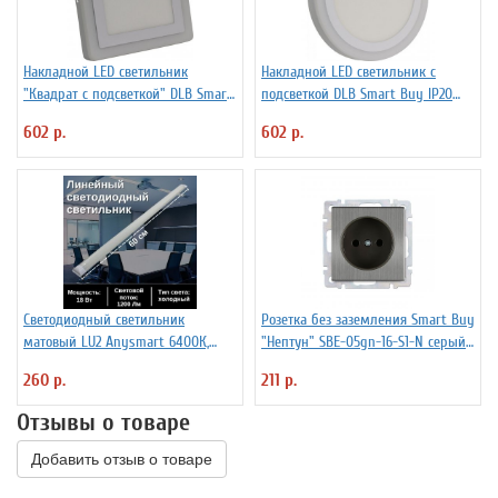
Накладной LED светильник
Накладной LED светильник с
"Квадрат с подсветкой" DLB Smart
подсветкой DLB Smart Buy IP20
Buy IP20 SBLSq1-DLB-18-3K-B
SBL1-DLB-18-3K-B
602 р.
602 р.
Светодиодный светильник
Розетка без заземления Smart Buy
матовый LU2 Anysmart 6400К,
"Нептун" SBE-05gn-16-S1-N серый
18W, IP20
никель
260 р.
211 р.
Отзывы о товаре
Добавить отзыв о товаре