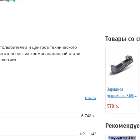
Товары со 
толюбителей и центров технического
зготовлены из хромованадиевой стали.
пластика.
Зарядное
устройство XTAR
сталь
MC1 Plus для Li-
570 р.
ion
аккумуляторов
6.743 кг
Рекомендуе
1/2", 1/4"