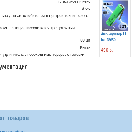
пластиковый кейс
Stels
льно для автолюбителей и центров технического
 Комплектация набора: ключ трещоточный,
Аккумулятор Li-
88 шт
Ion 18650
2200мАч 3.7В, с
Китай
490 р.
выводами,
 удлинитель , переходники, торцевые головки,
незащищенный
кументация
ог товаров
ые устройства