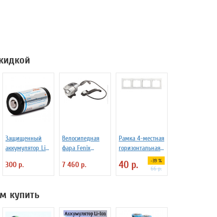
скидкой
Защищенный
Велосипедная
Рамка 4-местная
аккумулятор Li-
фара Fenix
горизонтальная
Ion XTAR 16340
BTR20 CREE XM-L
белая Smart Buy
-39 %
40 р.
300 р.
7 460 р.
600 mAh
T6 800lm
"Венера" SBE-
66 р.
01w-00-FR-4
м купить