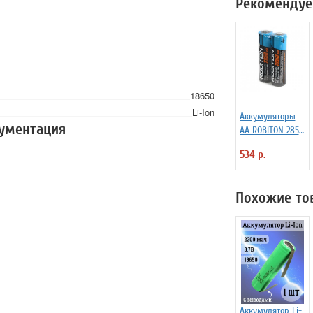
Рекомендуе
18650
Li-Ion
Аккумуляторы
кументация
АА ROBITON 2850
мАч MHAA, SR2
534 р.
Похожие то
Аккумулятор Li-