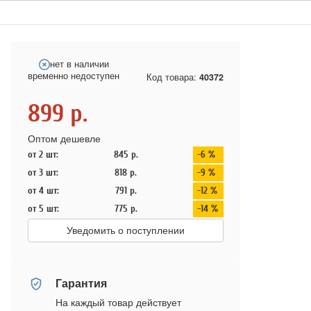
нет в наличии
временно недоступен
Код товара:
40372
899
р.
Оптом дешевле
от 2 шт:
845
р.
-6 %
от 3 шт:
818
р.
-9 %
от 4 шт:
791
р.
-12 %
от 5 шт:
775
р.
-14 %
Уведомить о поступлении
Гарантия
На каждый товар действует