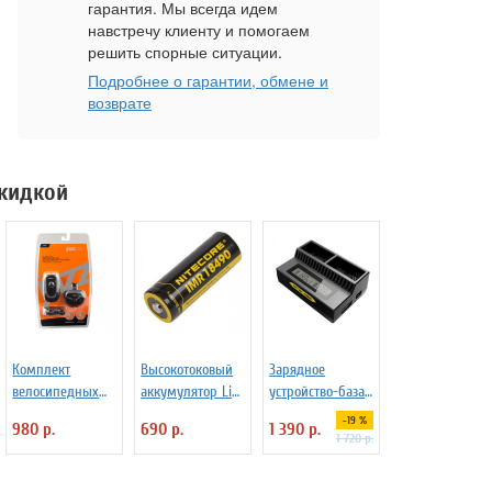
гарантия. Мы всегда идем
навстречу клиенту и помогаем
решить спорные ситуации.
Подробнее о гарантии, обмене и
возврате
скидкой
Комплект
Высокотоковый
Зарядное
велосипедных
аккумулятор Li-
устройство-база
фар Jazzway B-
Ion Niteсore IMR
Nitecore UGP4
-19 %
980 р.
690 р.
1 390 р.
F/R-L07
NL18490A
для GoPro Hero
1 720 р.
1100mAh 11А
4/3/3+