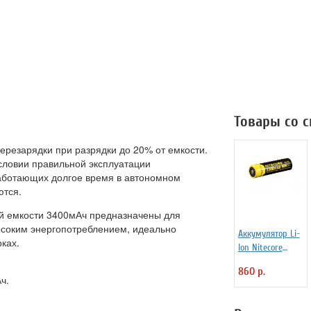
Товары со 
ерезарядки при разрядки до 20% от емкости.
условии правильной эксплуатации
работающих долгое время в автономном
ются.
й емкости 3400мАч предназначены для
высоким энергопотреблением, идеально
Аккумулятор Li-
ках.
Ion Niteсore
NL183 2300mAh
860 р.
3,7v
ч.