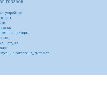
ог товаров
ые устройства
ляторы
йки
питания
тельные приборы
сность
ма и отдыха
ение
ктующие лакросс не_выгружать