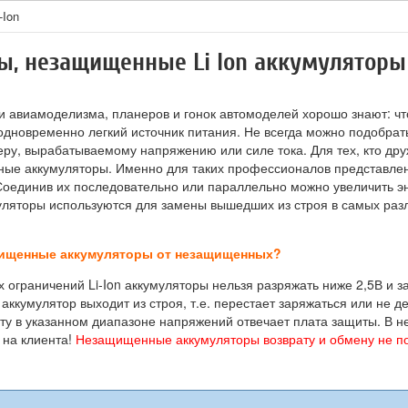
-Ion
, незащищенные Li Ion аккумуляторы
 авиамоделизма, планеров и гонок автомоделей хорошо знают: чт
дновременно легкий источник питания. Не всегда можно подобрать
еру, вырабатываемому напряжению или силе тока. Для тех, кто дру
ые аккумуляторы. Именно для таких профессионалов представлен
Соединив их последовательно или параллельно можно увеличить эн
яторы используются для замены вышедших из строя в самых разл
ищенные аккумуляторы от незащищенных?
х ограничений Li-Ion аккумуляторы нельзя разряжать ниже 2,5В и 
ккумулятор выходит из строя, т.е. перестает заряжаться или не 
ту в указанном диапазоне напряжений отвечает плата защиты. В н
 на клиента!
Незащищенные аккумуляторы возврату и обмену не п