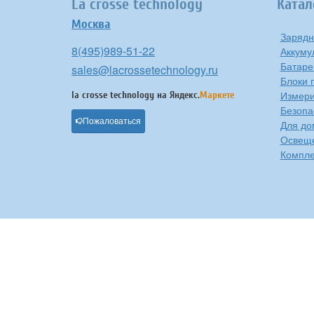
La crosse technology
Катал
Москва
Зарядн
8(495)989-51-22
Аккуму
Батаре
sales@lacrossetechnology.ru
Блоки 
Измери
la crosse technology на
Яндекс.
Маркете
Безопа
Пожаловаться
Для до
Освещ
Компле