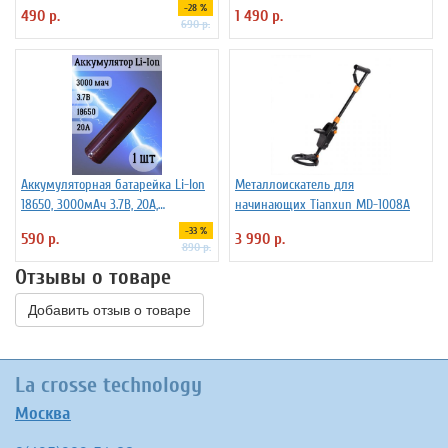
незащищенный
-28 %
490 р.
1 490 р.
690 р.
Аккумуляторная батарейка Li-Ion
Металлоискатель для
18650, 3000мАч 3.7В, 20A,
начинающих Tianxun MD-1008A
высокомощный, незащищенный
-33 %
590 р.
3 990 р.
890 р.
Отзывы о товаре
Добавить отзыв о товаре
La crosse technology
Москва