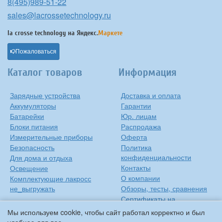
8(495)989-51-22
sales@lacrossetechnology.ru
la crosse technology на
Яндекс.
Маркете
Пожаловаться
Каталог товаров
Информация
Зарядные устройства
Доставка и оплата
Аккумуляторы
Гарантии
Батарейки
Юр. лицам
Блоки питания
Распродажа
Измерительные приборы
Оферта
Безопасность
Политика
конфиденциальности
Для дома и отдыха
Контакты
Освещение
О компании
Комплектующие лакросс
не_выгружать
Обзоры, тесты, сравнения
Сертификаты на
продукцию
Мы используем cookie, чтобы сайт работал корректно и был
Инструкции на русском