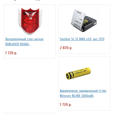
Велосипедный стоп-сигнал
Soshine SC-S1 MAX v3.0, арт. 1170
BOBLASER IDS666
2 870 р.
светодиоды+лазер
1 720 р.
Аккумулятор защищенный Li-Ion
Niteсore NL188 3200mAh
1 720 р.