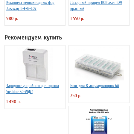
Комплект велосипедных фар
Лазерный прицел BOBlaser R29
Jazzway B-F/R-L07
красный
980 р.
1 550 р.
Рекомендуем купить
Зарядное устройство для кроны
Бокс для 8 аккумуляторов АА
Soshine SC-V1(Ni)
250 р.
1 490 р.