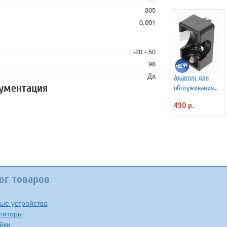
305
0,001
-20 - 50
98
Да
Адаптер для
кументация
обслуживания
аккумуляторов C
490 р.
и D на Maha MH-
C9000
ог товаров
ые устройства
ляторы
йки