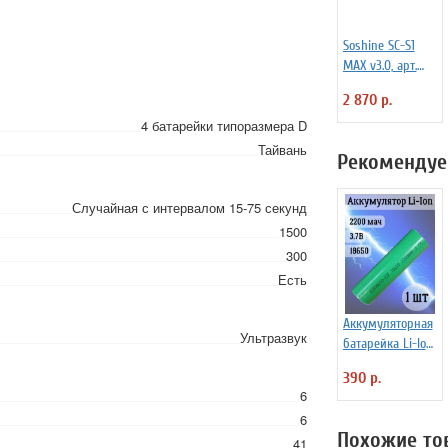
Soshine SC-S1
MAX v3.0, арт.
1170
2 870 р.
4 батарейки типоразмера D
Тайвань
Рекомендуе
Случайная с интервалом 15-75 секунд
1500
300
Есть
Аккумуляторная
Ультразвук
батарейка Li-Ion
18650, 2200мАч
390 р.
3.7В,
6
незащищенный
6
Похожие то
41