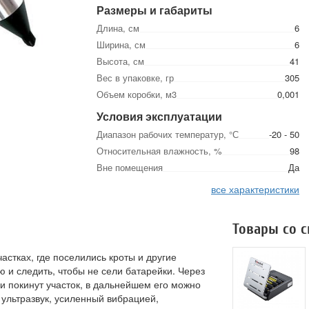
Размеры и габариты
Длина, см
6
Ширина, см
6
Высота, см
41
Вес в упаковке, гр
305
Объем коробки, м3
0,001
Условия эксплуатации
Диапазон рабочих температур, °С
-20 - 50
Относительная влажность, %
98
Вне помещения
Да
все характеристики
Товары со 
стках, где поселились кроты и другие
ю и следить, чтобы не сели батарейки. Через
 покинут участок, в дальнейшем его можно
ультразвук, усиленный вибрацией,