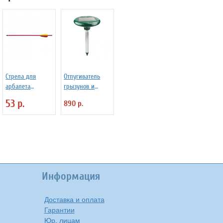
Стрела для
Отпугиватель
арбалета
грызунов и
аллюминиевая
насекомых на
53 р.
890 р.
AL14
солнечной
батарее
ANYSMART
Информация
Доставка и оплата
Гарантии
Юр. лицам