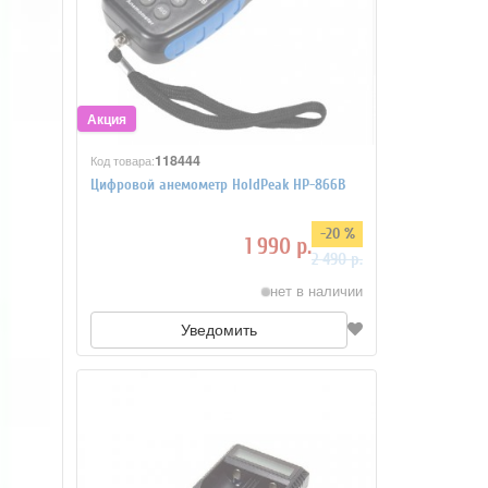
118444
Код товара:
Цифровой анемометр HoldPeak HP-866B
-20 %
1 990 р.
2 490 р.
нет в наличии
Уведомить