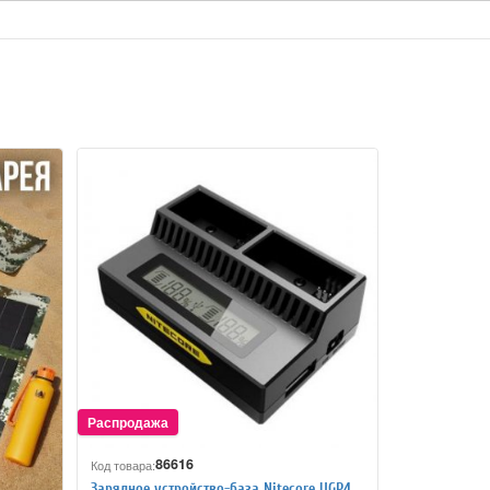
86616
Код товара:
Зарядное устройство-база Nitecore UGP4