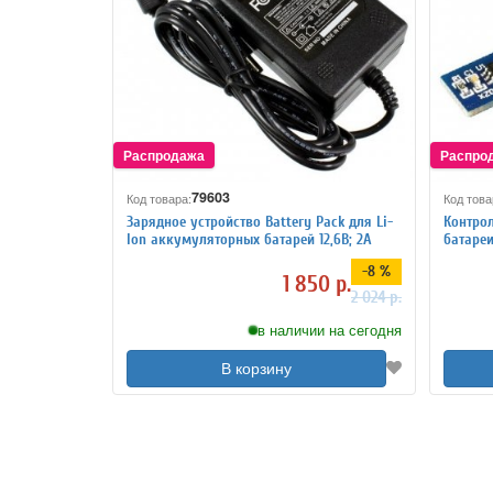
79603
Код товара:
Код това
Зарядное устройство Battery Pack для Li-
Контрол
Ion аккумуляторных батарей 12,6В; 2А
батареи
-8 %
1 850 р.
2 024 р.
в наличии на сегодня
В корзину