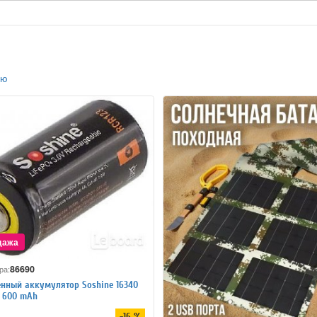
ию
86690
ра:
нный аккумулятор Soshine 16340
4 600 mAh
-16 %