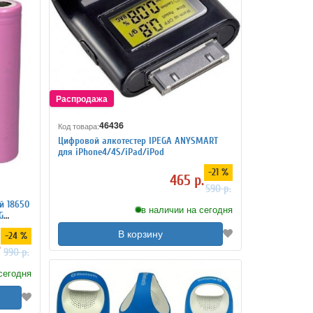
46436
Код товара:
Цифровой алкотестер IPEGA ANYSMART
для iPhone4/4S/iPad/iPod
-21 %
465 р.
590 р.
й 18650
в наличии на сегодня
G
В корзину
-24 %
.
990 р.
сегодня