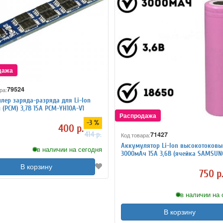
79524
ра:
лер заряда-разряда для Li-Ion
 (PCM) 3,7В 15A PCM-YH10A-V1
-3 %
400 р.
414 р.
71427
Код товара:
Аккумулятор Li-Ion высокотоковы
в наличии на сегодня
3000мАч 15А 3,6В (ячейка SAMSUN
INR18650-30Q) незащищенный
В корзину
750 р
в наличии на 
В корзину