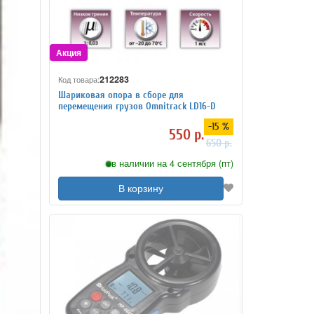
212283
Код товара:
Шариковая опора в сборе для
перемещения грузов Omnitrack LD16-D
-15 %
550 р.
650 р.
в наличии на 4 сентября (пт)
В корзину