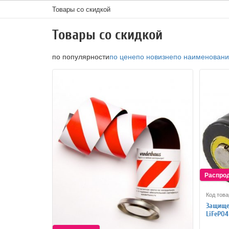
Товары со скидкой
Товары со скидкой
по популярности
по цене
по новизне
по наименован
Код това
Защище
LiFePO