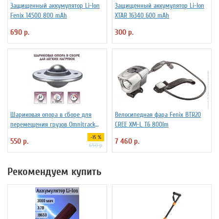
Защищенный аккумулятор Li-Ion
Защищенный аккумулятор Li-Ion
Fenix 14500 800 mAh
XTAR 16340 600 mAh
690 р.
300 р.
Шариковая опора в сборе для
Велосипедная фара Fenix BTR20
перемещения грузов Omnitrack
CREE XM-L T6 800lm
LD16-D
-15 %
550 р.
7 460 р.
650 р.
Рекомендуем купить