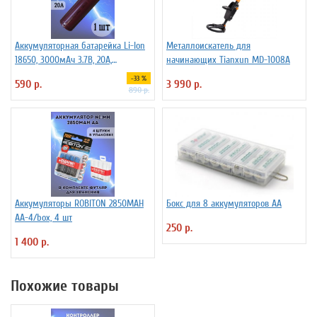
Аккумуляторная батарейка Li-Ion
Металлоискатель для
18650, 3000мАч 3.7В, 20A,
начинающих Tianxun MD-1008A
высокомощный, незащищенный
-33 %
590 р.
3 990 р.
890 р.
Аккумуляторы ROBITON 2850MAH
Бокс для 8 аккумуляторов АА
AA-4/box, 4 шт
250 р.
1 400 р.
Похожие товары