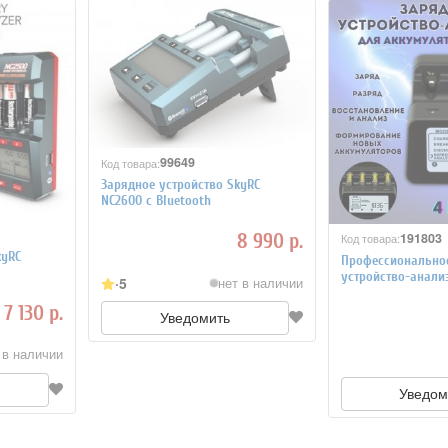
99649
Код товара:
Зарядное устройство SkyRC
NC2600 с Bluetooth
191803
8 990 р.
Код товара:
kyRC
Профессионально
устройство-анали
5
нет в наличии
MH-C9000PRO
7 130 р.
Уведомить
 в наличии
Уведом