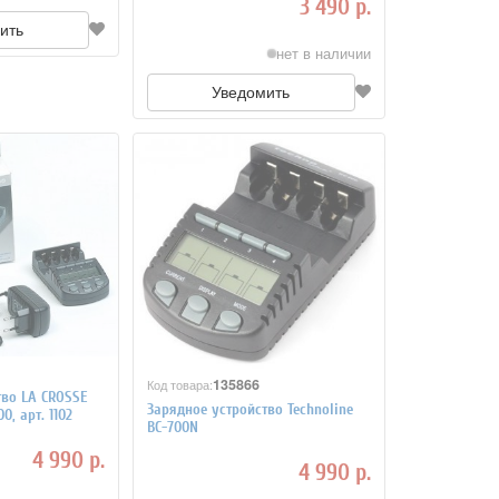
3 490 р.
ить
нет в наличии
Уведомить
135866
Код товара:
тво LA CROSSE
Зарядное устройство Technoline
0, арт. 1102
BC-700N
4 990 р.
4 990 р.