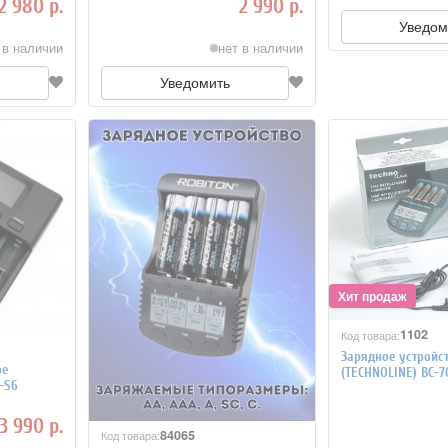
2 980 р.
2 990 р.
Уведом
 в наличии
нет в наличии
Уведомить
1102
Код товара:
Зарядное устройс
ое
(TECHNOLINE) BC-70
i-S6
3 990 р.
84065
Код товара: