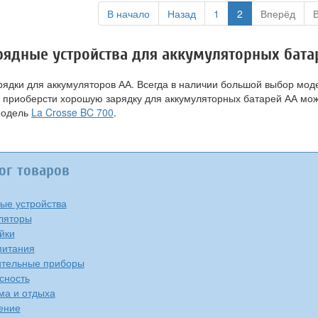
В начало
Назад
1
2
Вперёд
рядные устройства для аккумуляторных батар
арядки для аккумуляторов АА. Всегда в наличии большой выбор мод
же приоберсти хорошую зарядку для аккумуляторных батарей АА м
модель
La Crosse BC 700
.
ог товаров
ые устройства
ляторы
йки
питания
тельные приборы
сность
ма и отдыха
ение