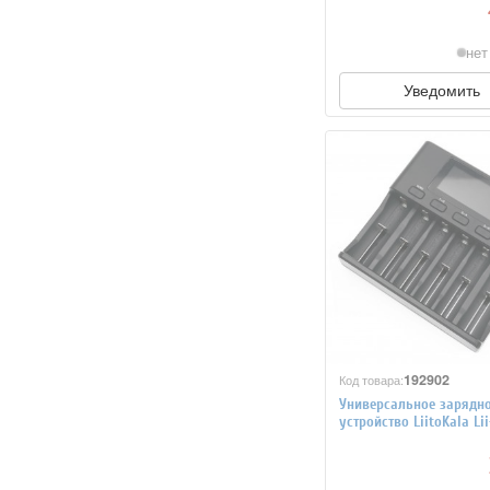
нет
Уведомить
192902
Код товара:
Универсальное зарядн
устройство LiitoKala Li