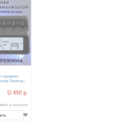
е зарядное
затор Powerex
12 490 р.
нет в наличии
ить