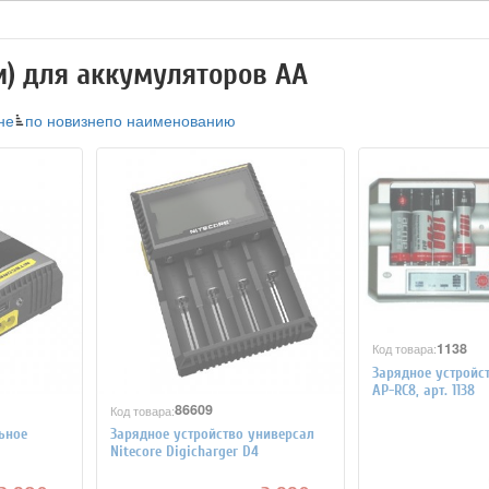
и) для аккумуляторов АА
не
по новизне
по наименованию
1138
Код товара:
Зарядное устройс
AP-RC8, арт. 1138
86609
Код товара:
ьное
Зарядное устройство универсал
Nitecore Digicharger D4