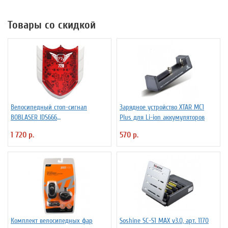
Товары со скидкой
Велосипедный стоп-сигнал
Зарядное устройство XTAR MC1
BOBLASER IDS666
Plus для Li-ion аккумуляторов
светодиоды+лазер
1 720 р.
570 р.
Комплект велосипедных фар
Soshine SC-S1 MAX v3.0, арт. 1170