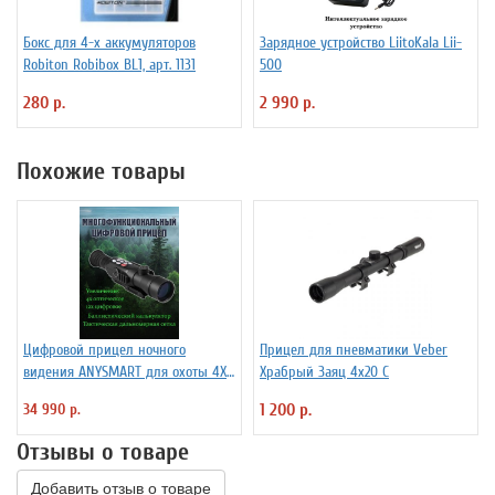
Бокс для 4-х аккумуляторов
Зарядное устройство LiitoKala Lii-
Robiton Robibox BL1, арт. 1131
500
280 р.
2 990 р.
Похожие товары
Цифровой прицел ночного
Прицел для пневматики Veber
видения ANYSMART для охоты 4X-
Храбрый Заяц 4x20 C
12X с дальномером
34 990 р.
1 200 р.
Отзывы о товаре
Добавить отзыв о товаре