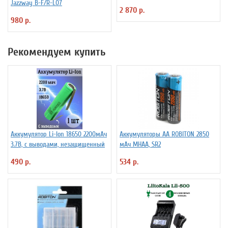
Jazzway B-F/R-L07
2 870 р.
980 р.
Рекомендуем купить
Аккумулятор Li-Ion 18650 2200мАч
Аккумуляторы АА ROBITON 2850
3.7В, с выводами, незащищенный
мАч MHAA, SR2
490 р.
534 р.