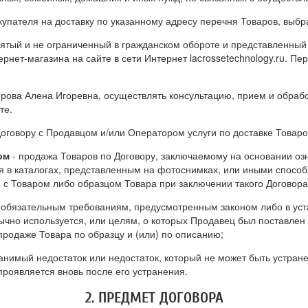
ателя на доставку по указанному адресу перечня Товаров, выбр
ъятый и не ограниченный в гражданском обороте и представленный
нет-магазина на сайте в сети Интернет lacrossetechnology.ru. П
рова Алена Игоревна, осуществлять консультацию, прием и обрабо
те.
договору с Продавцом и/или Оператором услуги по доставке Товаро
ом
- продажа Товаров по Договору, заключаемому на основании о
 в каталогах, представленным на фотоснимках, или иными спосо
 с Товаром либо образцом Товара при заключении такого Договора
 обязательным требованиям, предусмотренным законом либо в уст
бычно используется, или целям, о которых Продавец был поставлен
продаже Товара по образцу и (или) по описанию;
анимый недостаток или недостаток, который не может быть устран
проявляется вновь после его устранения.
2. ПРЕДМЕТ ДОГОВОРА