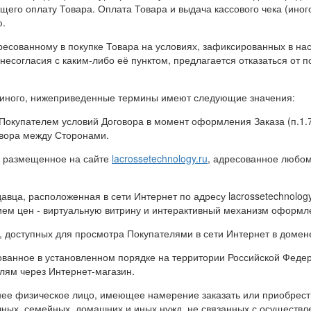
щего оплату Товара. Оплата Товара и выдача кассового чека (ино
ю.
ресованному в покупке Товара на условиях, зафиксированных в н
 несогласия с каким-либо её пунктом, предлагается отказаться от п
ет иного, нижеприведенные термины имеют следующие значения:
Покупателем условий Договора в момент оформления Заказа (п.1.7
овора между Сторонами.
, размещенное на сайте
lacrossetechnology.ru
, адресованное любом
вца, расположенная в сети Интернет по адресу lacrossetechnology
ем цен - виртуальную витрину и интерактивный механизм оформле
, доступных для просмотра Покупателями в сети Интернет в доме
ованное в установленном порядке на территории Российской Феде
ям через Интернет-магазин.
ее физическое лицо, имеющее намерение заказать или приобрест
ных, семейных, домашних и иных нужд, не связанных с осуществл