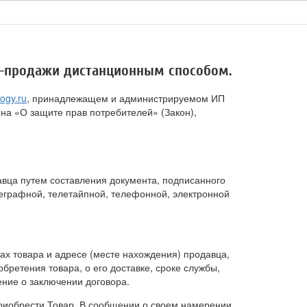
и-продажи дистанционным способом.
ogy.ru
, принадлежащем и администрируемом ИП
на «О защите прав потребителей» (Закон),
авца путем составления документа, подписанного
еграфной, телетайпной, телефонной, электронной
х товара и адресе (месте нахождения) продавца,
ретения товара, о его доставке, сроке службы,
жение о заключении договора.
риобрести Товар. В сообщении о своем намерении