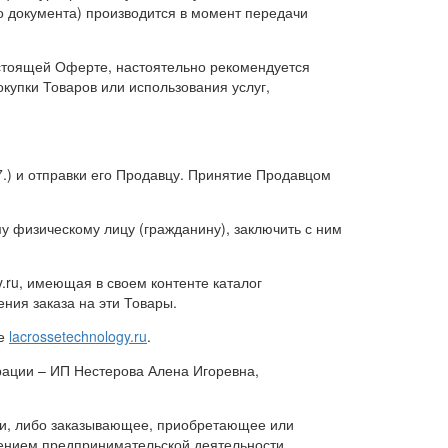
го документа) производится в момент передачи
астоящей Оферте, настоятельно рекомендуется
окупки Товаров или использования услуг,
.) и отправки его Продавцу. Принятие Продавцом
у физическому лицу (гражданину), заключить с ним
.ru, имеющая в своем контенте каталог
ния заказа на эти Товары.
не
lacrossetechnology.ru
.
рации – ИП Нестерова Алена Игоревна,
и, либо заказывающее, приобретающее или
ением предпринимательской деятельности.