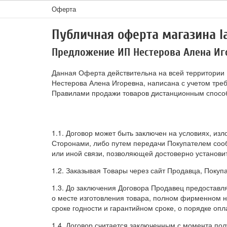
Оферта
Публичная оферта магазина la
Предложение ИП Нестерова Алена Иг
Данная Оферта действительна на всей территории
Нестерова Алена Игоревна, написана с учетом треб
Правилами продажи товаров дистанционным спосо
1.1. Договор может быть заключен на условиях, и
Сторонами, либо путем передачи Покупателем соо
или иной связи, позволяющей достоверно установит
1.2. Заказывая Товары через сайт Продавца, Поку
1.3. До заключения Договора Продавец предоставл
о месте изготовления товара, полном фирменном на
сроке годности и гарантийном сроке, о порядке опл
1.4. Договор считается заключенным с момента по