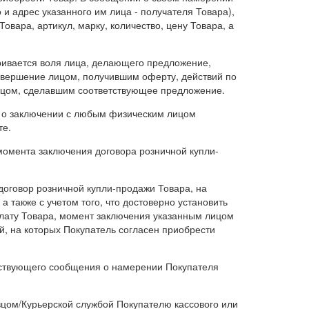
 и адрес указанного им лица - получателя Товара),
овара, артикул, марку, количество, цену Товара, а
тривается воля лица, делающего предложение,
совершение лицом, получившим оферту, действий по
лицом, сделавшим соответствующее предложение.
, о заключении с любым физическим лицом
те.
 момента заключения договора розничной купли-
договор розничной купли-продажи Товара, на
а также с учетом того, что достоверно установить
лату Товара, момент заключения указанным лицом
й, на которых Покупатель согласен приобрести
етствующего сообщения о намерении Покупателя
авцом/Курьерской службой Покупателю кассового или