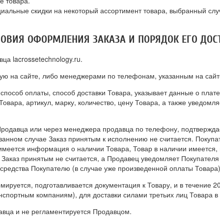
е товара.
ециальные скидки на некоторый ассортимент товара, выбранный сл
СЛОВИЯ ОФОРМЛЕНИЯ ЗАКАЗА И ПОРЯДОК ЕГО ДОС
ца lacrossetechnology.ru.
ую на сайте, либо менеджерами по телефонам, указанным на сайт
способ оплаты, способ доставки Товара, указывает данные о плате
Товара, артикул, марку, количество, цену Товара, а также уведом
 Продавца или через менеджера продавца по телефону, подтвержда
азанном случае Заказ принятым к исполнению не считается. Покуп
имеется информация о наличии Товара, Товар в наличии имеется, 
, Заказ принятым не считается, а Продавец уведомляет Покупателя
средства Покупателю (в случае уже произведенной оплаты Товара)
мируется, подготавливается документация к Товару, и в течение 20
нспортным компаниям), для доставки силами третьих лиц Товара в
давца и не регламентируется Продавцом.