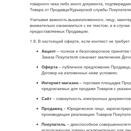
товарного чека либо иного документа, подтверждаю
Товара от Продавца/Курьерской службы Покупател
Учитывая важность вышеизложенного, лицу, заинте
внимательно ознакомиться с ее текстом, и в случае
предоставляемых Продавцом.
1.9. В настоящей оферте, если контекст не требу
Акцепт
– полное и безоговорочное принятие 
Заказа Покупателя означает заключение Дог
Оферта
– публичное предложение Продавца
Договор на изложенных ниже условиях.
Интернет-магазин
– торговая площадка Прода
предлагаемых для продажи Товаров с указани
Сайт
– совокупность электронных документов
Продавец
– Юридическое лицо, зарегистрир
производящее реализацию Товаров Покупател
Покупатель
– дееспособное совершеннолетн
использующее товары исключительно для лич