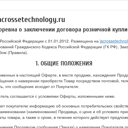
crossetechnology.ru
оревна о заключении договора розничной купл
 Российской Федерации с 01.01.2012. Размещена на
lacrossetechnol
ований Гражданского Кодекса Российской Федерации (ГК РФ), Зако
бом (Правила).
1. ОБЩИЕ ПОЛОЖЕНИЯ
зложенных в настоящей Оферте, в месте продажи, нахождения Прод
бщения о намерении приобрести Товар посредством почтовой, тел
ь, что сообщение исходит от Покупателя.
патель соглашается с условиями Оферты, изложенными ниже.
яет покупателю информацию об основных потребительских свойства
именовании (наименовании) Продавца, о цене и об условиях приоб
аты товара, а также о сроке, в течение которого действует предло
лучения Продавцом сообщения (Заказа) о намерении Покупателя п