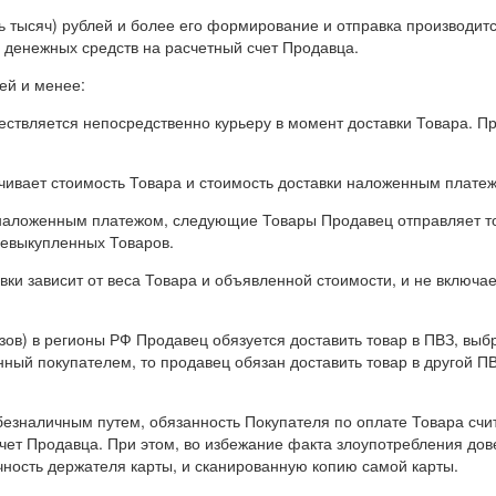
ять тысяч) рублей и более его формирование и отправка производи
 денежных средств на расчетный счет Продавца.
лей и менее:
ествляется непосредственно курьеру в момент доставки Товара. П
чивает стоимость Товара и стоимость доставки наложенным платеж
 наложенным платежом, следующие Товары Продавец отправляет то
невыкупленных Товаров.
и зависит от веса Товара и объявленной стоимости, и не включает
казов) в регионы РФ Продавец обязуется доставить товар в ПВЗ, в
ный покупателем, то продавец обязан доставить товар в другой ПВ
безналичным путем, обязанность Покупателя по оплате Товара счи
чет Продавца. При этом, во избежание факта злоупотребления дов
ность держателя карты, и сканированную копию самой карты.