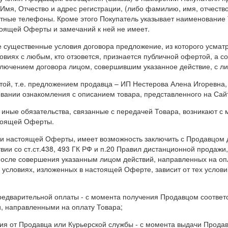
Имя, Отчество и адрес регистрации, (либо фамилию, имя, отчество
ктные телефоны. Кроме этого Покупатель указывает наименование Т
тоящей Оферты и замечаний к ней не имеет.
се существенные условия договора предложение, из которого усма
овиях с любым, кто отзовется, признается публичной офертой, а 
аключением договора лицом, совершившим указанное действие, с 
той, т.е. предложением продавца – ИП Нестерова Алена Игоревна
овании ознакомления с описанием товара, представленного на Сай
 иные обязательства, связанные с передачей Товара, возникают с
стоящей Оферты.
ми настоящей Оферты, имеет возможность заключить с Продавцом 
ии со ст.ст.438, 493 ГК РФ и п.20 Правил дистанционной продажи, 
после совершения указанным лицом действий, направленных на оп
условиях, изложенных в настоящей Оферте, зависит от тех услови
 предварительной оплаты - с момента получения Продавцом соотв
, направленными на оплату Товара;
ения от Продавца или Курьерской службы - с момента выдачи Прод