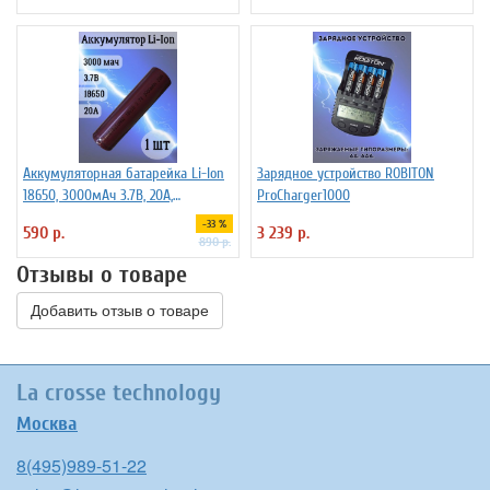
Аккумуляторная батарейка Li-Ion
Зарядное устройство ROBITON
18650, 3000мАч 3.7В, 20A,
ProCharger1000
высокомощный, незащищенный
-33 %
590 р.
3 239 р.
890 р.
Отзывы о товаре
Добавить отзыв о товаре
La crosse technology
Москва
8(495)989-51-22