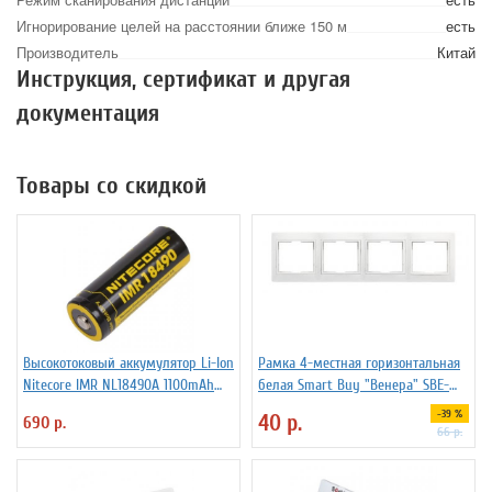
Игнорирование целей на расстоянии ближе 150 м
есть
Производитель
Китай
Инструкция, сертификат и другая
документация
Товары со скидкой
Высокотоковый аккумулятор Li-Ion
Рамка 4-местная горизонтальная
Niteсore IMR NL18490A 1100mAh
белая Smart Buy "Венера" SBE-
11А
01w-00-FR-4
-39 %
40 р.
690 р.
66 р.