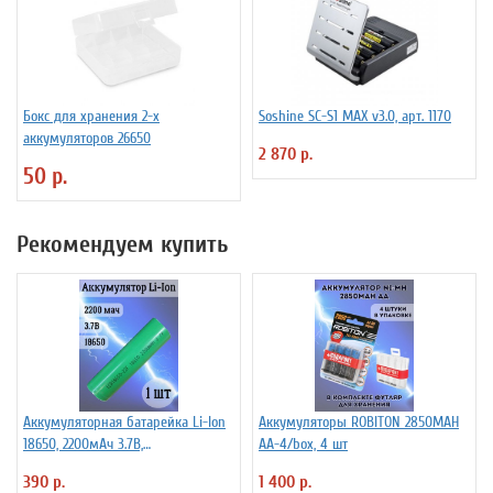
Бокс для хранения 2-х
Soshine SC-S1 MAX v3.0, арт. 1170
аккумуляторов 26650
2 870 р.
50 р.
Рекомендуем купить
Аккумуляторная батарейка Li-Ion
Аккумуляторы ROBITON 2850MAH
18650, 2200мАч 3.7В,
AA-4/box, 4 шт
незащищенный
390 р.
1 400 р.