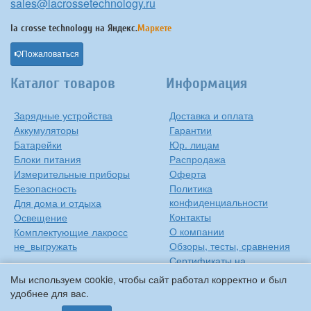
sales@lacrossetechnology.ru
la crosse technology на
Яндекс.
Маркете
Пожаловаться
Каталог товаров
Информация
Зарядные устройства
Доставка и оплата
Аккумуляторы
Гарантии
Батарейки
Юр. лицам
Блоки питания
Распродажа
Измерительные приборы
Оферта
Безопасность
Политика
конфиденциальности
Для дома и отдыха
Контакты
Освещение
О компании
Комплектующие лакросс
не_выгружать
Обзоры, тесты, сравнения
Сертификаты на
продукцию
Мы используем cookie, чтобы сайт работал корректно и был
Инструкции на русском
удобнее для вас.
языке