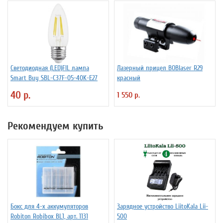
Светодиодная (LED)FIL лампа
Лазерный прицел BOBlaser R29
Smart Buy SBL-C37F-05-40K-E27
красный
40 р.
1 550 р.
Рекомендуем купить
Бокс для 4-х аккумуляторов
Зарядное устройство LiitoKala Lii-
Robiton Robibox BL1, арт. 1131
500