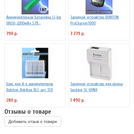
Аккумуляторная батарейка Li-Ion
Зарядное устройство ROBITON
18650, 2200мАч 3.7В,
ProCharger1000
незащищенный
390 р.
3 239 р.
Бокс для 4-х аккумуляторов
Зарядное устройство для кроны
Robiton Robibox BL1, арт. 1131
Soshine SC-V1(Ni)
280 р.
1 490 р.
Отзывы о товаре
Добавить отзыв о товаре