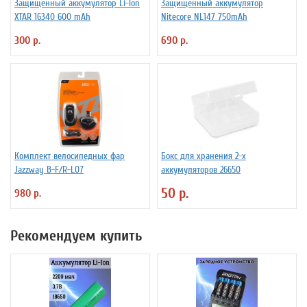
Защищенный аккумулятор Li-Ion
Защищенный аккумулятор
XTAR 16340 600 mAh
Niteсore NL147 750mAh
300 р.
690 р.
Комплект велосипедных фар
Бокс для хранения 2-х
Jazzway B-F/R-L07
аккумуляторов 26650
50 р.
980 р.
Рекомендуем купить