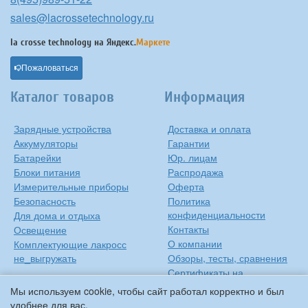
sales@lacrossetechnology.ru
la crosse technology на
Яндекс.
Маркете
Пожаловаться
Каталог товаров
Информация
Зарядные устройства
Доставка и оплата
Аккумуляторы
Гарантии
Батарейки
Юр. лицам
Блоки питания
Распродажа
Измерительные приборы
Оферта
Безопасность
Политика
конфиденциальности
Для дома и отдыха
Контакты
Освещение
О компании
Комплектующие лакросс
не_выгружать
Обзоры, тесты, сравнения
Сертификаты на
продукцию
Мы используем cookie, чтобы сайт работал корректно и был
Инструкции на русском
удобнее для вас.