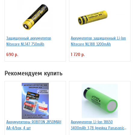
Защищенный аккумулятор
Аккумулятор защищенный Li-Ion
Niteсore NL147 750mAh
Niteсore NL188 3200mAh
690 р.
1 720 р.
Рекомендуем купить
Аккумуляторы ROBITON 2850MAH
Аккумулятор Li-Ion 18650
AA-4/box, 4 шт
3400mAh 3,7В (ячейка Panasonic
NCR18650B) без защиты