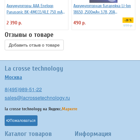
Аккумуляторы ААА Еneloop
Аккумуляторная батарейка Li-Ion
Panasonic BK-4MCCE/4LE 750 mAh
18650, 2500мАч 3.7В, 20A
BL4
незащищенный
-28 %
2 390 р.
490 р.
690 р.
Отзывы о товаре
Добавить отзыв о товаре
La crosse technology
Москва
8(495)989-51-22
sales@lacrossetechnology.ru
la crosse technology на
Яндекс.
Маркете
Пожаловаться
Каталог товаров
Информация