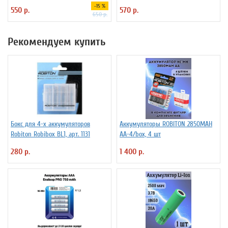
LD16-D
-15 %
550 р.
570 р.
650 р.
Рекомендуем купить
Бокс для 4-х аккумуляторов
Аккумуляторы ROBITON 2850MAH
Robiton Robibox BL1, арт. 1131
AA-4/box, 4 шт
280 р.
1 400 р.