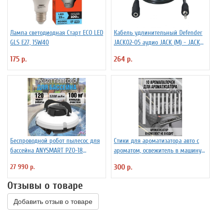
Лампа светодиодная Старт ECO LED
Кабель удлинительный Defender
GLS E27, 15W40
JACK02-05 аудио JACK (M) - JACK
(F), 1.5м, черный
175 р.
264 р.
Беспроводной робот пылесос для
Стики для ароматизатора авто с
бассейна ANYSMART PZO-18
ароматом, освежитель в машину
(KD531424)
PowerNest, 10 шт
27 990 р.
300 р.
Отзывы о товаре
Добавить отзыв о товаре