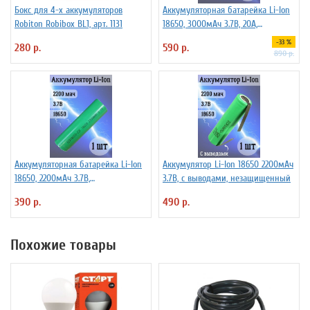
Бокс для 4-х аккумуляторов
Аккумуляторная батарейка Li-Ion
Robiton Robibox BL1, арт. 1131
18650, 3000мАч 3.7В, 20A,
высокомощный, незащищенный
-33 %
280 р.
590 р.
890 р.
Аккумуляторная батарейка Li-Ion
Аккумулятор Li-Ion 18650 2200мАч
18650, 2200мАч 3.7В,
3.7В, с выводами, незащищенный
незащищенный
390 р.
490 р.
Похожие товары