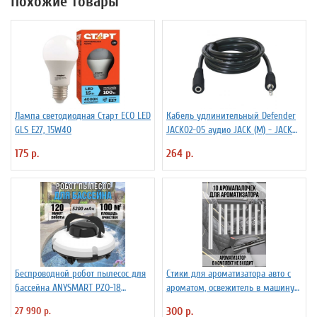
Похожие товары
Лампа светодиодная Старт ECO LED
Кабель удлинительный Defender
GLS E27, 15W40
JACK02-05 аудио JACK (M) - JACK
(F), 1.5м, черный
175 р.
264 р.
Беспроводной робот пылесос для
Стики для ароматизатора авто с
бассейна ANYSMART PZO-18
ароматом, освежитель в машину
(KD531424)
PowerNest, 10 шт
27 990 р.
300 р.