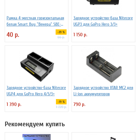
Рамка 4-местная горизонтальная
Зарядное устройство-база Nitecore
белая Smart Buy "Венера" SBE-
UGP3 для GoPro Hero 3/3+
01w-00-FR-4
-39 %
40 р.
1 150 р.
66 р.
Зарядное устройство-база Nitecore
Зарядное устройство XTAR MC2 для
UGP4 для GoPro Hero 4/3/3+
Li-ion аккумуляторов
-19 %
1 390 р.
790 р.
1 720 р.
Рекомендуем купить