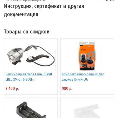
Инструкция, сертификат и другая
документация
Товары со скидкой
Велосипедная фара Fenix BTR20
Комплект велосипедных фар
CREE XM-L T6 800lm
Jazzway B-F/R-L07
7 460 р.
980 р.