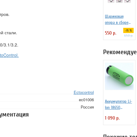
тров.
Шариковая
опора в сборе
для
-15 %
й стали.
550 р.
перемещения
650 р.
грузов Omnitrack
0/3.1/3.2.
LD16-D
Рекомендуе
oControl.
Ectocontrol
ec01006
Аккумулятор Li-
Россия
Ion 18650
кументация
3400mAh 3,7В
1 090 р.
(ячейка
Panasonic
NCR18650B) без