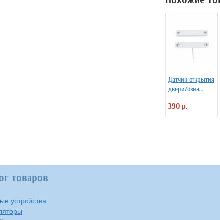
Похожие то
защиты
Датчик открытия
двери/окна
Ectocontrol
390 р.
проводной
ог товаров
ые устройства
ляторы