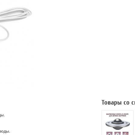
Товары со 
ды.
воды.