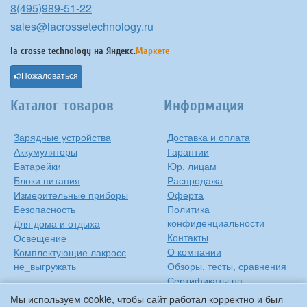
8(495)989-51-22
sales@lacrossetechnology.ru
la crosse technology на
Яндекс.
Маркете
Пожаловаться
Каталог товаров
Информация
Зарядные устройства
Доставка и оплата
Аккумуляторы
Гарантии
Батарейки
Юр. лицам
Блоки питания
Распродажа
Измерительные приборы
Оферта
Безопасность
Политика
конфиденциальности
Для дома и отдыха
Контакты
Освещение
О компании
Комплектующие лакросс
не_выгружать
Обзоры, тесты, сравнения
Сертификаты на
продукцию
Мы используем cookie, чтобы сайт работал корректно и был