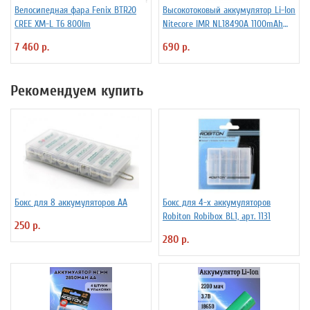
Велосипедная фара Fenix BTR20
Высокотоковый аккумулятор Li-Ion
CREE XM-L T6 800lm
Niteсore IMR NL18490A 1100mAh
11А
7 460 р.
690 р.
Рекомендуем купить
Бокс для 8 аккумуляторов АА
Бокс для 4-х аккумуляторов
Robiton Robibox BL1, арт. 1131
250 р.
280 р.