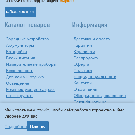
la crosse technology на
Яндекс.
Маркете
Пожаловаться
Каталог товаров
Информация
Зарядные устройства
Доставка и оплата
Аккумуляторы
Гарантии
Батарейки
Юр. лицам
Блоки питания
Распродажа
Измерительные приборы
Оферта
Безопасность
Политика
конфиденциальности
Для дома и отдыха
Контакты
Освещение
О компании
Комплектующие лакросс
не_выгружать
Обзоры, тесты, сравнения
Сертификаты на
продукцию
Мы используем cookie, чтобы сайт работал корректно и был
Инструкции на русском
удобнее для вас.
языке
Подробнее
Понятно