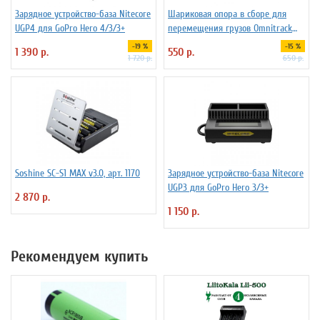
Зарядное устройство-база Nitecore
Шариковая опора в сборе для
UGP4 для GoPro Hero 4/3/3+
перемещения грузов Omnitrack
LD16-D
-19 %
-15 %
1 390 р.
550 р.
1 720 р.
650 р.
Soshine SC-S1 MAX v3.0, арт. 1170
Зарядное устройство-база Nitecore
UGP3 для GoPro Hero 3/3+
2 870 р.
1 150 р.
Рекомендуем купить