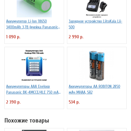
Аккумулятор Li-Ion 18650
Зарядное устройство LiitoKala Lii-
3400mAh 3,7В (ячейка Panasonic
500
NCR18650B) без защиты
1 090 р.
2 990 р.
Аккумуляторы ААА Еneloop
Аккумуляторы АА ROBITON 2850
Panasonic BK-4MCCE/4LE 750 mAh
мАч MHAA, SR2
BL4
2 390 р.
534 р.
Похожие товары