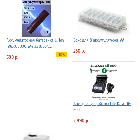
Аккумуляторная батарейка Li-Ion
Бокс для 8 аккумуляторов АА
18650, 3000мАч 3.7В, 20A,
250 р.
высокомощный, незащищенный
-33 %
590 р.
890 р.
Зарядное устройство LiitoKala Lii-
500
2 990 р.