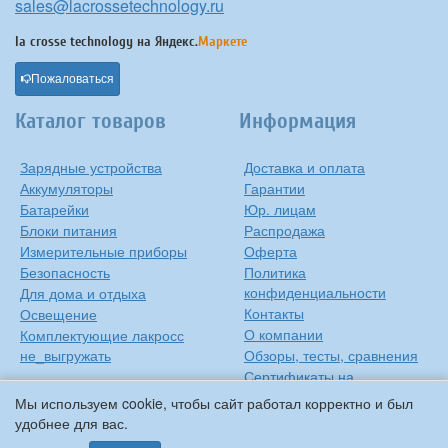
sales@lacrossetechnology.ru
la crosse technology на
Яндекс.
Маркете
Пожаловаться
Каталог товаров
Информация
Зарядные устройства
Доставка и оплата
Аккумуляторы
Гарантии
Батарейки
Юр. лицам
Блоки питания
Распродажа
Измерительные приборы
Оферта
Безопасность
Политика
конфиденциальности
Для дома и отдыха
Контакты
Освещение
О компании
Комплектующие лакросс
не_выгружать
Обзоры, тесты, сравнения
Сертификаты на
продукцию
Мы используем cookie, чтобы сайт работал корректно и был
Инструкции на русском
удобнее для вас.
языке