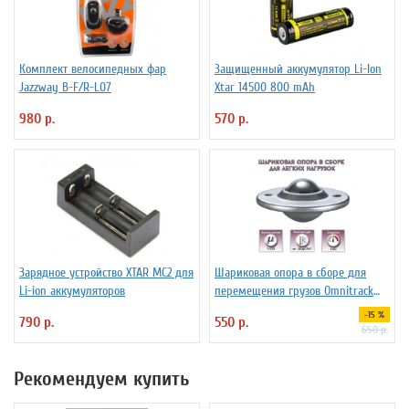
Комплект велосипедных фар
Защищенный аккумулятор Li-Ion
Jazzway B-F/R-L07
Xtar 14500 800 mAh
980 р.
570 р.
Зарядное устройство XTAR MC2 для
Шариковая опора в сборе для
Li-ion аккумуляторов
перемещения грузов Omnitrack
LD16-D
-15 %
790 р.
550 р.
650 р.
Рекомендуем купить