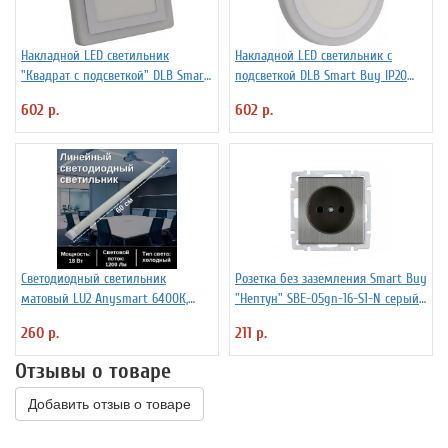
Накладной LED светильник
Накладной LED светильник с
"Квадрат с подсветкой" DLB Smart
подсветкой DLB Smart Buy IP20
Buy IP20 SBLSq1-DLB-18-3K-B
SBL1-DLB-18-3K-B
602 р.
602 р.
Светодиодный светильник
Розетка без заземления Smart Buy
матовый LU2 Anysmart 6400К,
"Нептун" SBE-05gn-16-S1-N серый
18W, IP20
никель
260 р.
211 р.
Отзывы о товаре
Добавить отзыв о товаре