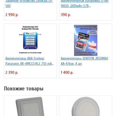
Зарядное устройство LiitoKala Lii-
Аккумуляторная батарейка Li-Ion
500
18650, 2200мАч 3.7В,
незащищенный
2 990 р.
390 р.
Аккумуляторы ААА Еneloop
Аккумуляторы ROBITON 2850MAH
Panasonic BK-4MCCE/4LE 750 mAh
AA-4/box, 4 шт
BL4
2 390 р.
1 400 р.
Похожие товары