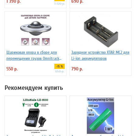
1 390 р.
690 р.
1 720 р.
Шариковая опора в сборе для
Зарядное устройство XTAR MC2 для
перемещения грузов Omnitrack
Li-ion аккумуляторов
LD16-D
-15 %
550 р.
790 р.
650 р.
Рекомендуем купить