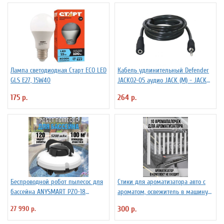
Лампа светодиодная Старт ECO LED
Кабель удлинительный Defender
GLS E27, 15W40
JACK02-05 аудио JACK (M) - JACK
(F), 1.5м, черный
175 р.
264 р.
Беспроводной робот пылесос для
Стики для ароматизатора авто с
бассейна ANYSMART PZO-18
ароматом, освежитель в машину
(KD531424)
PowerNest, 10 шт
27 990 р.
300 р.