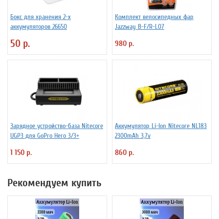
Бокс для хранения 2-х
Комплект велосипедных фар
аккумуляторов 26650
Jazzway B-F/R-L07
50 р.
980 р.
Зарядное устройство-база Nitecore
Аккумулятор Li-Ion Niteсore NL183
UGP3 для GoPro Hero 3/3+
2300mAh 3,7v
1 150 р.
860 р.
Рекомендуем купить