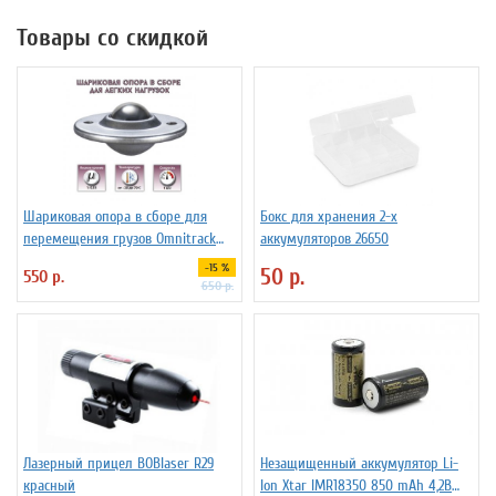
Товары со скидкой
Шариковая опора в сборе для
Бокс для хранения 2-х
перемещения грузов Omnitrack
аккумуляторов 26650
LD16-D
-15 %
50 р.
550 р.
650 р.
Лазерный прицел BOBlaser R29
Незащищенный аккумулятор Li-
красный
Ion Xtar IMR18350 850 mAh 4,2В