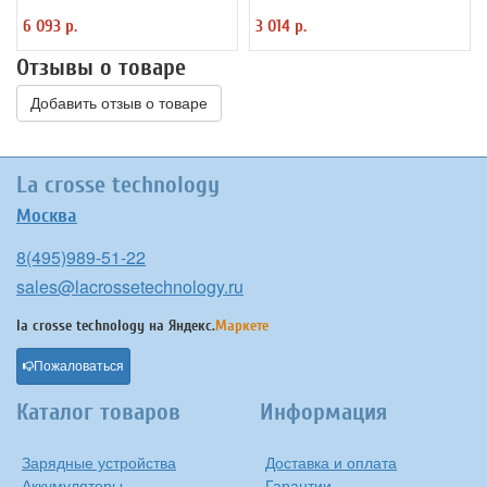
сенсорный выключатель, белый,
светодиодный, 8 Вт, белый, 236666
6 093 р.
3 014 р.
высота 60 см
Отзывы о товаре
Добавить отзыв о товаре
La crosse technology
Москва
8(495)989-51-22
sales@lacrossetechnology.ru
la crosse technology на
Яндекс.
Маркете
Пожаловаться
Каталог товаров
Информация
Зарядные устройства
Доставка и оплата
Аккумуляторы
Гарантии