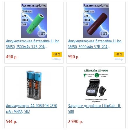
Аккумуляторная батарейка Li-Ion
Аккумуляторная батарейка Li-Ion
18650, 2500мАч 3.7В, 20A
18650, 3000мАч 3.7В, 20A,
незащищенный
высокомощный, незащищенный
-28 %
-33 %
490 р.
590 р.
690 р.
890 р.
Аккумуляторы АА ROBITON 2850
Зарядное устройство LiitoKala Lii-
мАч MHAA, SR2
500
534 р.
2 990 р.