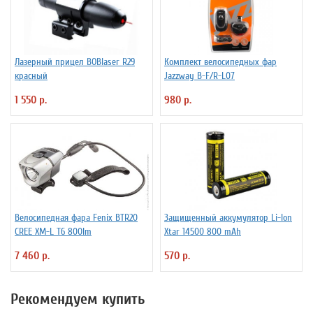
Лазерный прицел BOBlaser R29
Комплект велосипедных фар
красный
Jazzway B-F/R-L07
1 550 р.
980 р.
Велосипедная фара Fenix BTR20
Защищенный аккумулятор Li-Ion
CREE XM-L T6 800lm
Xtar 14500 800 mAh
7 460 р.
570 р.
Рекомендуем купить