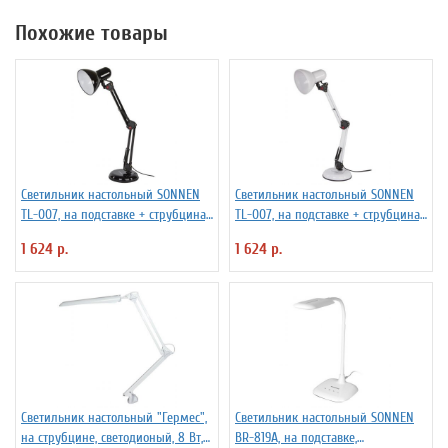
Похожие товары
Светильник настольный SONNEN
Светильник настольный SONNEN
TL-007, на подставке + струбцина,
TL-007, на подставке + струбцина,
40 Вт, Е27, черный, высота 60 см,
40 Вт, Е27, БЕЛЫЙ, высота 60 см,
1 624 р.
1 624 р.
235540
235539
Светильник настольный "Гермес",
Светильник настольный SONNEN
на струбцине, светодионый, 8 Вт,
BR-819A, на подставке,