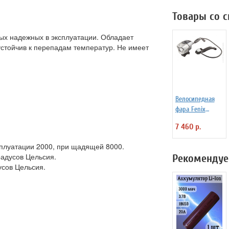
Товары со 
ых надежных в эксплуатации. Обладает
стойчив к перепадам температур. Не имеет
Велосипедная
фара Fenix
BTR20 CREE XM-L
7 460 р.
T6 800lm
сплуатации 2000, при щадящей 8000.
радусов Цельсия.
Рекомендуе
усов Цельсия.