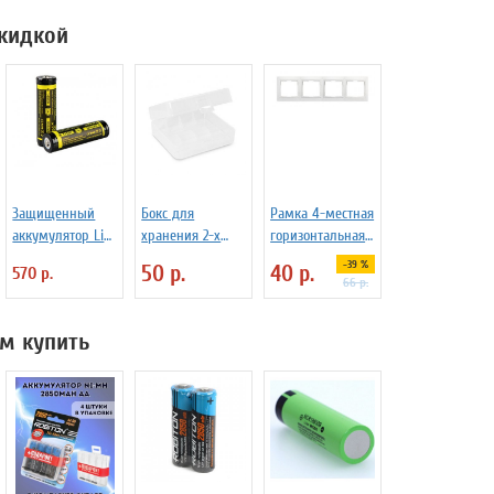
скидкой
Защищенный
Бокс для
Рамка 4-местная
аккумулятор Li-
хранения 2-х
горизонтальная
Ion Xtar 14500
аккумуляторов
белая Smart Buy
-39 %
50 р.
40 р.
570 р.
800 mAh
26650
"Венера" SBE-
66 р.
01w-00-FR-4
м купить