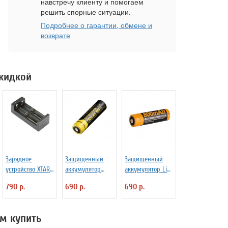
навстречу клиенту и помогаем
решить спорные ситуации.
Подробнее о гарантии, обмене и
возврате
скидкой
Зарядное
Защищенный
Защищенный
устройство XTAR
аккумулятор
аккумулятор Li-
MC2 для Li-ion
Niteсore NL147
Ion Fenix 14500
790 р.
690 р.
690 р.
аккумуляторов
750mAh
800 mAh
м купить