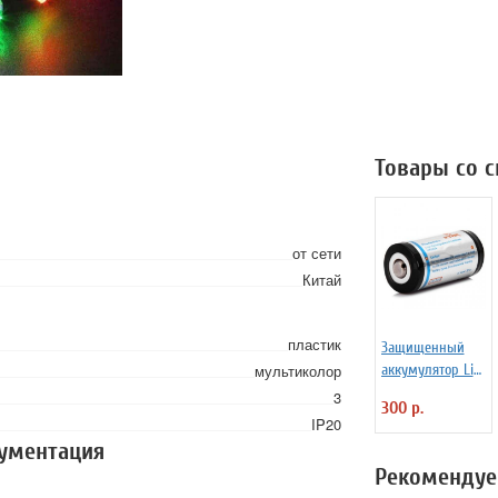
Товары со 
от сети
Китай
пластик
Защищенный
мультиколор
аккумулятор Li-
Ion XTAR 16340
3
300 р.
600 mAh
IP20
кументация
Рекомендуе