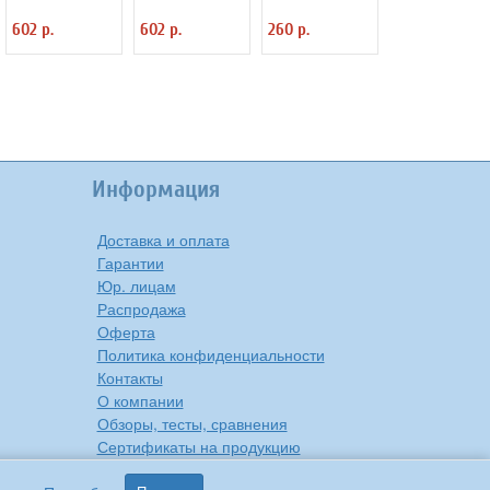
"Квадрат с
подсветкой DLB
матовый LU2
602 р.
602 р.
260 р.
подсветкой" DLB
Smart Buy IP20
Anysmart 6400К,
Smart Buy IP20
SBL1-DLB-18-3K-B
18W, IP20
SBLSq1-DLB-18-
3K-B
Информация
Доставка и оплата
Гарантии
Юр. лицам
Распродажа
Оферта
Политика конфиденциальности
Контакты
О компании
Обзоры, тесты, сравнения
Сертификаты на продукцию
Инструкции на русском языке