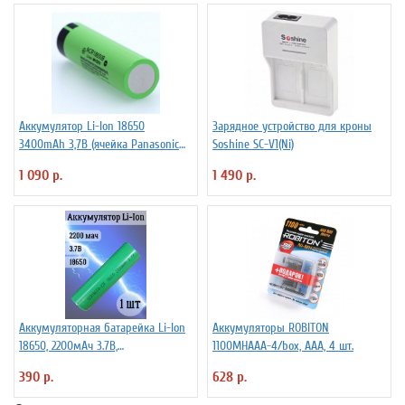
Аккумулятор Li-Ion 18650
Зарядное устройство для кроны
3400mAh 3,7В (ячейка Panasonic
Soshine SC-V1(Ni)
NCR18650B) без защиты
1 090 р.
1 490 р.
Аккумуляторная батарейка Li-Ion
Аккумуляторы ROBITON
18650, 2200мАч 3.7В,
1100MHAAA-4/box, ААА, 4 шт.
незащищенный
390 р.
628 р.