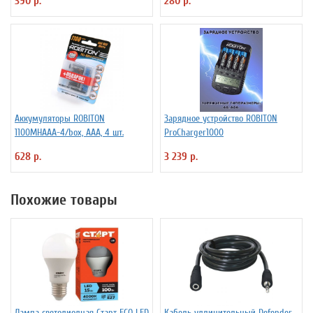
390 р.
280 р.
Аккумуляторы ROBITON
Зарядное устройство ROBITON
1100MHAAA-4/box, ААА, 4 шт.
ProCharger1000
628 р.
3 239 р.
Похожие товары
Лампа светодиодная Старт ECO LED
Кабель удлинительный Defender