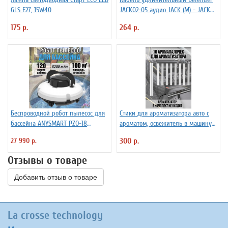
GLS E27, 15W40
JACK02-05 аудио JACK (M) - JACK
(F), 1.5м, черный
175 р.
264 р.
Беспроводной робот пылесос для
Стики для ароматизатора авто с
бассейна ANYSMART PZO-18
ароматом, освежитель в машину
(KD531424)
PowerNest, 10 шт
27 990 р.
300 р.
Отзывы о товаре
Добавить отзыв о товаре
La crosse technology