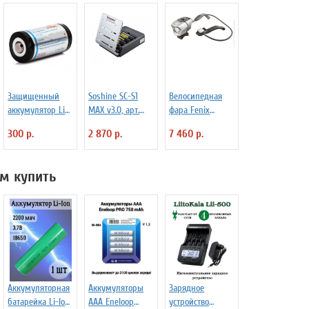
Защищенный
Soshine SC-S1
Велосипедная
аккумулятор Li-
MAX v3.0, арт.
фара Fenix
Ion XTAR 16340
1170
BTR20 CREE XM-L
300 р.
2 870 р.
7 460 р.
600 mAh
T6 800lm
м купить
Аккумуляторная
Аккумуляторы
Зарядное
батарейка Li-Ion
ААА Еneloop
устройство