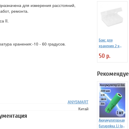
едназначена для измерения расстояний,
абот, ремонта.
а II.
Бокс для
атура хранения:-10 - 60 градусов.
хранения 2-х
аккумуляторов
50 р.
26650
Рекомендуе
ANYSMART
Китай
кументация
Аккумуляторная
батарейка Li-Ion