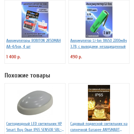
Аккумуляторы ROBITON 2850MAH
Аккумулятор Li-Ion 18650 2200мАч
AA-4/box, 4 шт
3.7В, с выводами, незащищенный
1 400 р.
490 р.
Похожие товары
Cветодиодный LED светильник HP
Садовый подвесной светильник на
Smart Buy Овал IP65 SENSOR SBL-
солнечной батарее ANYSMART