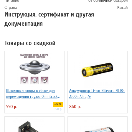
Питание
от солнечной батареи
Страна
Китай
Инструкция, сертификат и другая
документация
Товары со скидкой
Шариковая опора в сборе для
Аккумулятор Li-Ion Niteсore NL183
перемещения грузов Omnitrack
2300mAh 3,7v
LD16-D
-15 %
550 р.
860 р.
650 р.