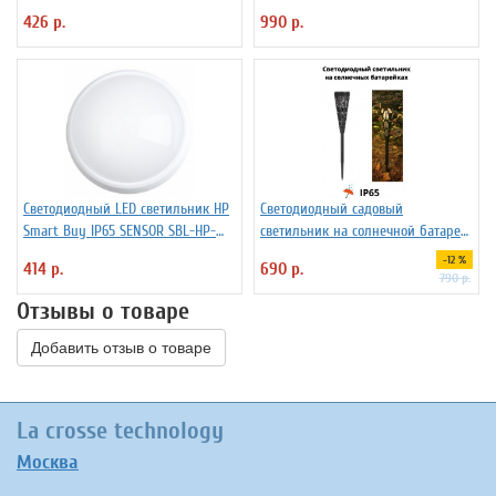
HPoval-12W-4K-Sen
12х14 см
426 р.
990 р.
Cветодиодный LED светильник HP
Светодиодный садовый
Smart Buy IP65 SENSOR SBL-HP-
светильник на солнечной батарее
12W-4K-Sen
для газона ANYSMART, 41.5 х 7 см
-12 %
414 р.
690 р.
790 р.
Отзывы о товаре
Добавить отзыв о товаре
La crosse technology
Москва