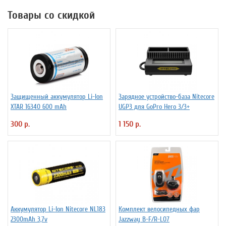
Товары со скидкой
Защищенный аккумулятор Li-Ion
Зарядное устройство-база Nitecore
XTAR 16340 600 mAh
UGP3 для GoPro Hero 3/3+
300 р.
1 150 р.
Аккумулятор Li-Ion Niteсore NL183
Комплект велосипедных фар
2300mAh 3,7v
Jazzway B-F/R-L07