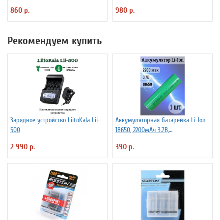
860 р.
980 р.
Рекомендуем купить
Зарядное устройство LiitoKala Lii-
Аккумуляторная батарейка Li-Ion
500
18650, 2200мАч 3.7В,
незащищенный
2 990 р.
390 р.