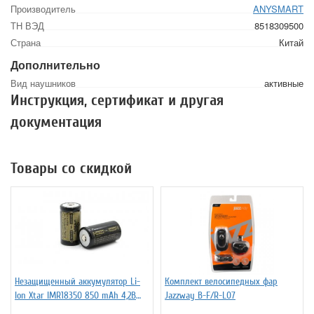
Производитель
ANYSMART
ТН ВЭД
8518309500
Страна
Китай
Дополнительно
Вид наушников
активные
Инструкция, сертификат и другая
документация
Товары со скидкой
Незащищенный аккумулятор Li-
Комплект велосипедных фар
Ion Xtar IMR18350 850 mAh 4,2В
Jazzway B-F/R-L07
4.25A