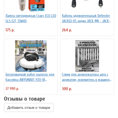
Лампа светодиодная Старт ECO LED
Кабель удлинительный Defender
GLS E27, 15W40
JACK02-05 аудио JACK (M) - JACK
(F), 1.5м, черный
175 р.
264 р.
Беспроводной робот пылесос для
Стики для ароматизатора авто с
бассейна ANYSMART PZO-18
ароматом, освежитель в машину
(KD531424)
PowerNest, 10 шт
27 990 р.
300 р.
Отзывы о товаре
Добавить отзыв о товаре