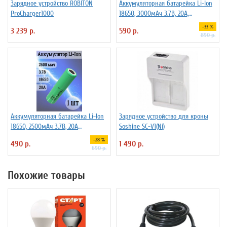
Зарядное устройство ROBITON
Аккумуляторная батарейка Li-Ion
ProCharger1000
18650, 3000мАч 3.7В, 20A,
высокомощный, незащищенный
-33 %
3 239 р.
590 р.
890 р.
Аккумуляторная батарейка Li-Ion
Зарядное устройство для кроны
18650, 2500мАч 3.7В, 20A
Soshine SC-V1(Ni)
незащищенный
-28 %
490 р.
1 490 р.
690 р.
Похожие товары