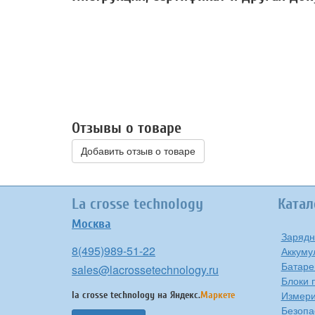
Отзывы о товаре
Добавить отзыв о товаре
La crosse technology
Катал
Москва
Зарядн
8(495)989-51-22
Аккуму
Батаре
sales@lacrossetechnology.ru
Блоки 
Измери
la crosse technology на
Яндекс.
Маркете
Безопа