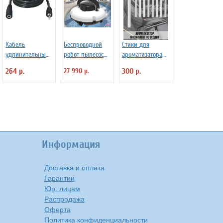
Кабель
Беспроводной
Стики для
удлинительный
робот пылесос
ароматизатора
Defender JACK02-
для бассейна
авто с ароматом,
264 р.
27 990 р.
300 р.
05 аудио JACK
ANYSMART PZO-
освежитель в
(M) - JACK (F),
18 (KD531424)
машину
1.5м, черный
PowerNest, 10 шт
Информация
Доставка и оплата
Гарантии
Юр. лицам
Распродажа
Оферта
Политика конфиденциальности