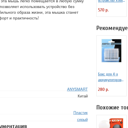
), эта мышь легко помещается в любую сумку
устройство XTAR
позволяет использовать устройство без
MC1 Plus для Li-
570 р.
ильного образа жизни, эта мышка станет
ion
орт и практичность!
аккумуляторов
Рекомендуе
Бокс для 4-х
аккумуляторов
Robiton Robibox
ANYSMART
280 р.
BL1, арт. 1131
Китай
Похожие то
Пластик
серый
кументация