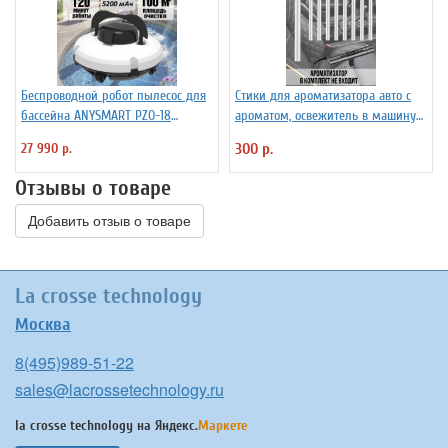
Беспроводной робот пылесос для
Стики для ароматизатора авто с
бассейна ANYSMART PZO-18
ароматом, освежитель в машину
(KD531424)
PowerNest, 10 шт
27 990 р.
300 р.
Отзывы о товаре
Добавить отзыв о товаре
La crosse technology
Москва
8(495)989-51-22
sales@lacrossetechnology.ru
la crosse technology на
Яндекс.
Маркете