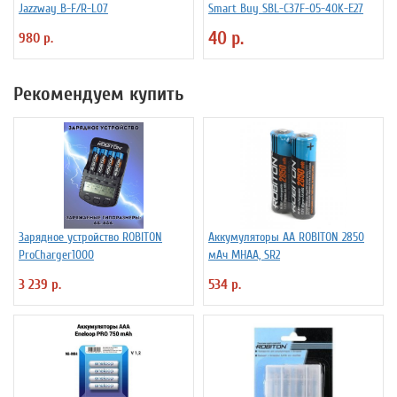
Jazzway B-F/R-L07
Smart Buy SBL-C37F-05-40K-E27
40 р.
980 р.
Рекомендуем купить
Зарядное устройство ROBITON
Аккумуляторы АА ROBITON 2850
ProCharger1000
мАч MHAA, SR2
3 239 р.
534 р.