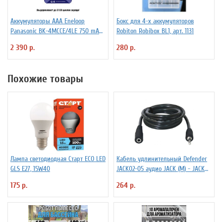
Аккумуляторы ААА Еneloop
Бокс для 4-х аккумуляторов
Panasonic BK-4MCCE/4LE 750 mAh
Robiton Robibox BL1, арт. 1131
BL4
2 390 р.
280 р.
Похожие товары
Лампа светодиодная Старт ECO LED
Кабель удлинительный Defender
GLS E27, 15W40
JACK02-05 аудио JACK (M) - JACK
(F), 1.5м, черный
175 р.
264 р.