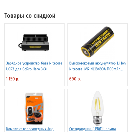
Товары со скидкой
Зарядное устройство-база Nitecore
Высокотоковый аккумулятор Li-Ion
UGP3 для GoPro Hero 3/3+
Niteсore IMR NL18490A 1100mAh
11А
1 150 р.
690 р.
Комплект велосипедных фар
Светодиодная (LED)FIL лампа