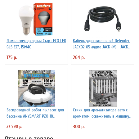
Лампа светодиодная Старт ECO LED
Кабель удлинительный Defender
GLS E27, 15W40
JACK02-05 аудио JACK (M) - JACK
(F), 1.5м, черный
175 р.
264 р.
Беспроводной робот пылесос для
Стики для ароматизатора авто с
бассейна ANYSMART PZO-18
ароматом, освежитель в машину
(KD531424)
PowerNest, 10 шт
27 990 р.
300 р.
Отзывы о товаре