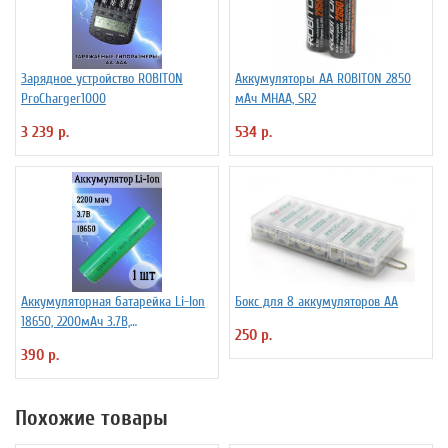
Зарядное устройство ROBITON
Аккумуляторы АА ROBITON 2850
ProCharger1000
мАч MHAA, SR2
3 239 р.
534 р.
Аккумуляторная батарейка Li-Ion
Бокс для 8 аккумуляторов АА
18650, 2200мАч 3.7В,
250 р.
незащищенный
390 р.
Похожие товары