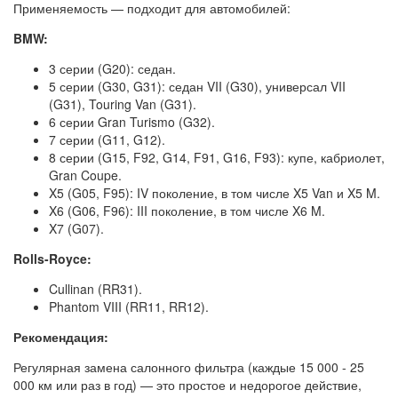
Применяемость — подходит для автомобилей:
BMW:
3 серии (G20): седан.
5 серии (G30, G31): седан VII (G30), универсал VII
(G31), Touring Van (G31).
6 серии Gran Turismo (G32).
7 серии (G11, G12).
8 серии (G15, F92, G14, F91, G16, F93): купе, кабриолет,
Gran Coupe.
X5 (G05, F95): IV поколение, в том числе X5 Van и X5 M.
X6 (G06, F96): III поколение, в том числе X6 M.
X7 (G07).
Rolls-Royce:
Cullinan (RR31).
Phantom VIII (RR11, RR12).
Рекомендация:
Регулярная замена салонного фильтра (каждые 15 000 - 25
000 км или раз в год) — это простое и недорогое действие,