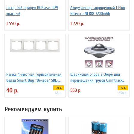
Лазерный прицел BOBlaser R29
Аккумулятор защищенный Li-Ion
красный
Niteсore NL188 3200mAh
1 550 р.
1 720 р.
Рамка 4-местная горизонтальная
Шариковая опора в сборе для
белая Smart Buy "Венера" SBE-
перемещения грузов Omnitrack
01w-00-FR-4
LD16-D
-39 %
-15 %
40 р.
550 р.
66 р.
650 р.
Рекомендуем купить