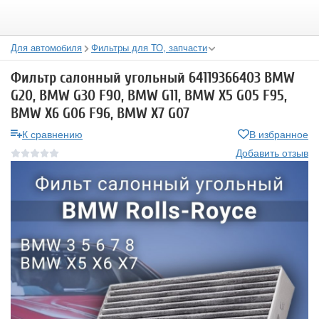
Для автомобиля
Фильтры для ТО, запчасти
Фильтр салонный угольный 64119366403 BMW
G20, BMW G30 F90, BMW G11, BMW X5 G05 F95,
BMW X6 G06 F96, BMW X7 G07
К сравнению
В избранное
Добавить отзыв