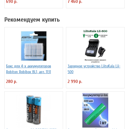
690 р.
7 460 р.
Рекомендуем купить
Бокс для 4-х аккумуляторов
Зарядное устройство LiitoKala Lii-
Robiton Robibox BL1, арт. 1131
500
280 р.
2 990 р.