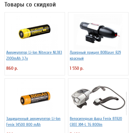
Товары со скидкой
Аккумулятор Li-Ion Niteсore NL183
Лазерный прицел BOBlaser R29
2300mAh 3,7v
красный
860 р.
1 550 р.
Защищенный аккумулятор Li-Ion
Велосипедная фара Fenix BTR20
Fenix 14500 800 mAh
CREE XM-L T6 800lm