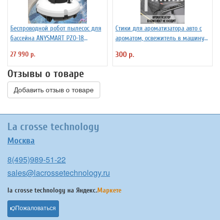
Беспроводной робот пылесос для
Стики для ароматизатора авто с
бассейна ANYSMART PZO-18
ароматом, освежитель в машину
(KD531424)
PowerNest, 10 шт
27 990 р.
300 р.
Отзывы о товаре
Добавить отзыв о товаре
La crosse technology
Москва
8(495)989-51-22
sales@lacrossetechnology.ru
la crosse technology на
Яндекс.
Маркете
Пожаловаться