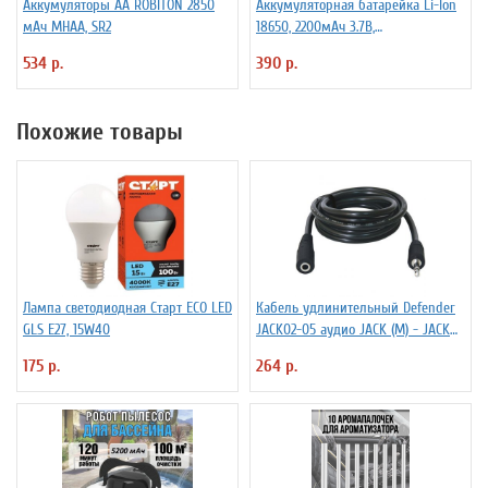
Аккумуляторы АА ROBITON 2850
Аккумуляторная батарейка Li-Ion
мАч MHAA, SR2
18650, 2200мАч 3.7В,
незащищенный
534 р.
390 р.
Похожие товары
Лампа светодиодная Старт ECO LED
Кабель удлинительный Defender
GLS E27, 15W40
JACK02-05 аудио JACK (M) - JACK
(F), 1.5м, черный
175 р.
264 р.