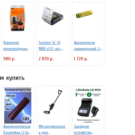
Комплект
Soshine SC-S1
Аккумулятор
велосипедных
MAX v3.0, арт.
защищенный Li-
фар Jazzway B-
1170
Ion Niteсore
980 р.
2 870 р.
1 720 р.
F/R-L07
NL188 3200mAh
м купить
Аккумуляторная
Металлоискател
Зарядное
батарейка Li-Ion
ь для
устройство