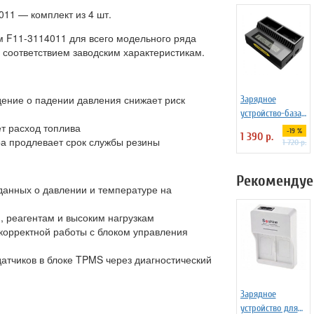
011 — комплект из 4 шт.
м F11-3114011 для всего модельного ряда
 соответствием заводским характеристикам.
ние о падении давления снижает риск
Зарядное
устройство-база
т расход топлива
Nitecore UGP4
-19 %
1 390 р.
а продлевает срок службы резины
для GoPro Hero
1 720 р.
4/3/3+
Рекомендуе
анных о давлении и температуре на
и, реагентам и высоким нагрузкам
корректной работы с блоком управления
датчиков в блоке TPMS через диагностический
Зарядное
устройство для