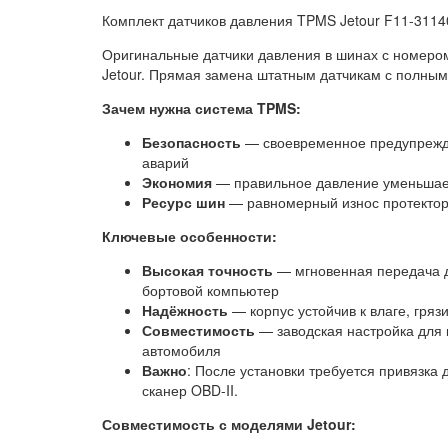
Комплект датчиков давления TPMS Jetour F11-3114
Оригинальные датчики давления в шинах с номеро
Jetour. Прямая замена штатным датчикам с полным
Зачем нужна система TPMS:
Безопасность
— своевременное предупрежде
аварий
Экономия
— правильное давление уменьшае
Ресурс шин
— равномерный износ протектор
Ключевые особенности:
Высокая точность
— мгновенная передача д
бортовой компьютер
Надёжность
— корпус устойчив к влаге, гряз
Совместимость
— заводская настройка для 
автомобиля
Важно
: После установки требуется привязка 
сканер OBD-II.
Совместимость с моделями Jetour: