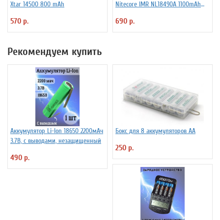
Xtar 14500 800 mAh
Niteсore IMR NL18490A 1100mAh
11А
570 р.
690 р.
Рекомендуем купить
Аккумулятор Li-Ion 18650 2200мАч
Бокс для 8 аккумуляторов АА
3.7В, с выводами, незащищенный
250 р.
490 р.