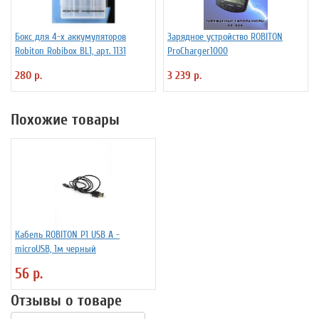
Бокс для 4-х аккумуляторов
Зарядное устройство ROBITON
Robiton Robibox BL1, арт. 1131
ProCharger1000
280 р.
3 239 р.
Похожие товары
Кабель ROBITON P1 USB A -
microUSB, 1м черный
56 р.
Отзывы о товаре