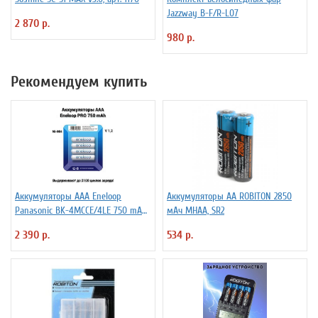
Jazzway B-F/R-L07
2 870 р.
980 р.
Рекомендуем купить
Аккумуляторы ААА Еneloop
Аккумуляторы АА ROBITON 2850
Panasonic BK-4MCCE/4LE 750 mAh
мАч MHAA, SR2
BL4
2 390 р.
534 р.